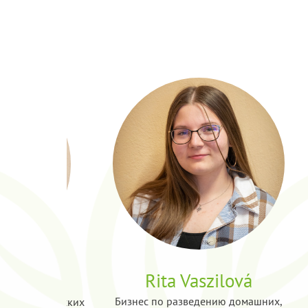
Rita Vaszilová
thová
Бизнес по разведению домашних,
азвития сельских