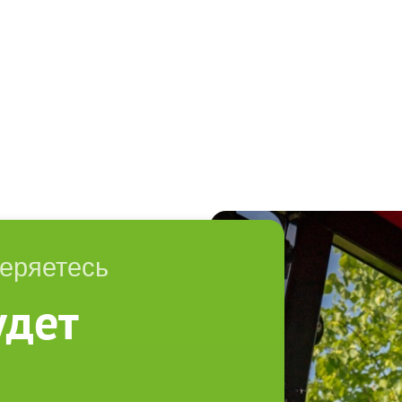
теряетесь
удет