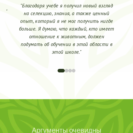
ыло
"М
"Благодаря учебе я получил новый взгляд
ой,
на селекцию, знания, а также ценный
ие
опыт, который я не мог получить нигде
ным
больше. Я думаю, что каждый, кто имеет
м я
отношение к животным, должен
 и
ох
подумать об обучении в этой области в
как
в
этой школе."
0
1
2
3
Аргументы очевидны